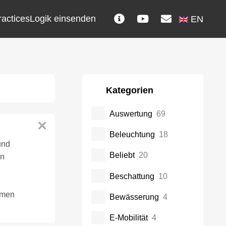
ractices
Logik einsenden
EN
Kategorien
Auswertung
69
Beleuchtung
18
nd
Beliebt
20
on
Beschattung
10
mmen
Bewässerung
4
E-Mobilität
4