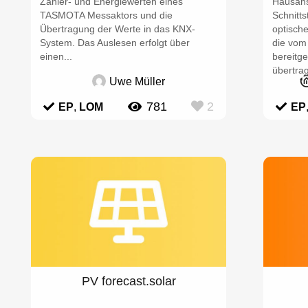
Zähler- und Energiewerten eines
Hausans
TASMOTA Messaktors und die
Schnitts
Übertragung der Werte in das KNX-
optisch
System. Das Auslesen erfolgt über
die vom
einen...
bereitg
übertrag
Uwe Müller
781
2
EP
,
LOM
EP
PV forecast.solar