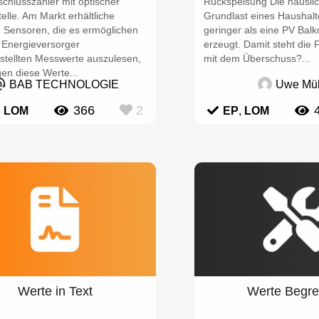
chlusszähler mit optischer
Rückspeisung Die häuslic
telle. Am Markt erhältliche
Grundlast eines Haushalte
e Sensoren, die es ermöglichen
geringer als eine PV Bal
 Energieversorger
erzeugt. Damit steht die
estellten Messwerte auszulesen,
mit dem Überschuss?...
en diese Werte...
BAB TECHNOLOGIE
Uwe Mül
366
2
,
LOM
EP
,
LOM
Werte in Text
Werte Begre