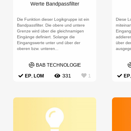
Werte Bandpassfilter
Die Funktion dieser Logikgruppe ist ein
Diese L
Bandpassfilter. Die obere und untere
miteina
Grenze wird über die gleichnamigen
Eingang 
Eingänge definiert. Solange die
addiere
Eingangswerte unter und über der
über de
oberen bzw. unteren...
ausgege
BAB TECHNOLOGIE
331
1
EP
,
LOM
EP