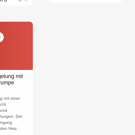
gelung mit
Pumpe
g mit einer
cht.
 und
lungen. Der
ingang
den Heiz...