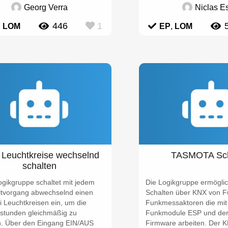
Georg Verra
Niclas Es
446
1
,
LOM
EP
,
LOM
 Leuchtkreise wechselnd
TASMOTA Sch
schalten
ogikgruppe schaltet mit jedem
Die Logikgruppe ermöglic
ltvorgang abwechselnd einen
Schalten über KNX von F
 Leuchtkreisen ein, um die
Funkmessaktoren die mit
sstunden gleichmäßig zu
Funkmodule ESP und de
en. Über den Eingang EIN/AUS
Firmware arbeiten. Der 