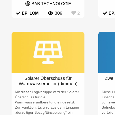
BAB TECHNOLOGIE
309
2
EP
,
LOM
EP
Solarer Überschuss für
Zwei
Warmwasserboiler (dimmen)
Mit dieser Logikgruppe wird der Solarer
Diese L
Überschuss für die
Einscha
Warmwasseraufbereitung eingesetzt.
von zwei
Zur Funktion. Es wird aus dem Eingang
Betrieb
„derzeitiger Bezug/Einspeisung“ ein
verteil