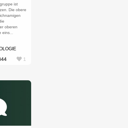
gruppe ist
zen. Die obere
eichnamigen
die
er oberen
 eins...
OLOGIE
344
1