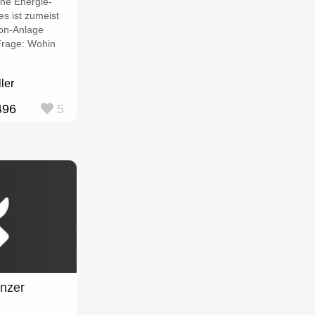
he Energie-
s ist zumeist
kon-Anlage
 Frage: Wohin
ler
496
5
nzer