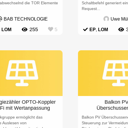
abwechselnd die TOR Elemente
Schaltbefehl generiert ein
.
Request...
BAB TECHNOLOGIE
Uwe Mül
255
5
,
LOM
EP
,
LOM
giezähler OPTO-Koppler
Balkon PV
Fi mit Wertanpassung
Überschussen
ikgruppe ermöglicht das
Balkon PV Überschussene
he Auslesen von
Steuerung zur Vermeidun