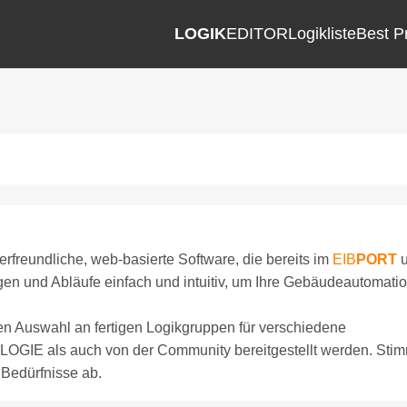
LOGIK
EDITOR
Logikliste
Best P
rfreundliche, web-basierte Software, die bereits im
EIB
PORT
u
ungen und Abläufe einfach und intuitiv, um Ihre Gebäudeautomati
ten Auswahl an fertigen Logikgruppen für verschiedene
GIE als auch von der Community bereitgestellt werden. Sti
 Bedürfnisse ab.