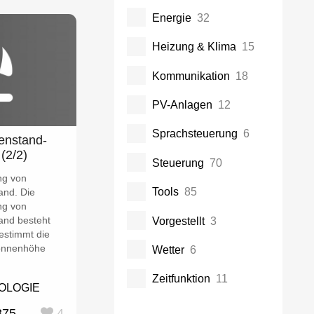
Energie
32
Heizung & Klima
15
Kommunikation
18
PV-Anlagen
12
Sprachsteuerung
6
nenstand-
(2/2)
Steuerung
70
ng von
Tools
85
and. Die
ng von
and besteht
Vorgestellt
3
bestimmt die
Sonnenhöhe
Wetter
6
Zeitfunktion
11
OLOGIE
375
4