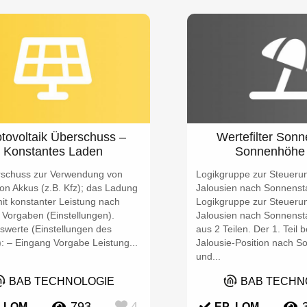
tovoltaik Überschuss –
Wertefilter Son
Konstantes Laden
Sonnenhöhe 
schuss zur Verwendung von
Logikgruppe zur Steueru
on Akkus (z.B. Kfz); das Ladung
Jalousien nach Sonnenst
mit konstanter Leistung nach
Logikgruppe zur Steueru
 Vorgaben (Einstellungen).
Jalousien nach Sonnenst
swerte (Einstellungen des
aus 2 Teilen. Der 1. Teil 
: – Eingang Vorgabe Leistung...
Jalousie-Position nach 
und...
BAB TECHNOLOGIE
BAB TECHN
793
4
,
LOM
EP
,
LOM