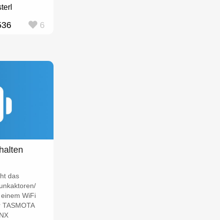
terl
536
6
alten
ht das
unkaktoren/
 einem WiFi
r TASMOTA
KNX