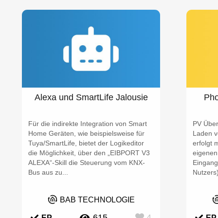
Alexa und SmartLife Jalousie
Pho
Für die indirekte Integration von Smart
PV Über
Home Geräten, wie beispielsweise für
Laden v
Tuya/SmartLife, bietet der Logikeditor
erfolgt 
die Möglichkeit, über den „EIBPORT V3
eigenen
ALEXA“-Skill die Steuerung vom KNX-
Eingang
Bus aus zu...
Nutzers)
BAB TECHNOLOGIE
615
4
EP
EP