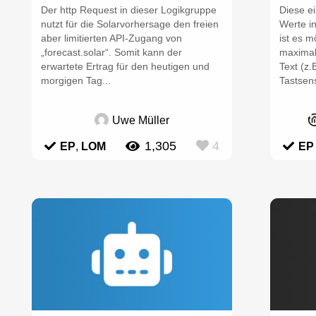
Der http Request in dieser Logikgruppe
Diese e
nutzt für die Solarvorhersage den freien
Werte i
aber limitierten API-Zugang von
ist es m
„forecast.solar“. Somit kann der
maximal
erwartete Ertrag für den heutigen und
Text (z.
morgigen Tag...
Tastsen
Uwe Müller
1,305
4
EP
,
LOM
EP