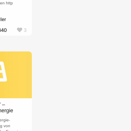
en http
ler
340
3
 –
ergie
rgie-
g von