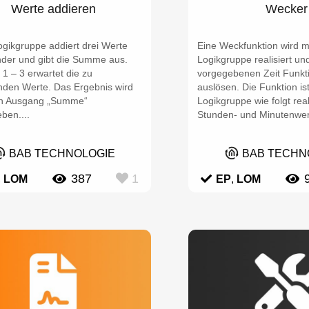
Werte addieren
Wecker
ogikgruppe addiert drei Werte
Eine Weckfunktion wird mi
nder und gibt die Summe aus.
Logikgruppe realisiert un
1 – 3 erwartet die zu
vorgegebenen Zeit Funkt
nden Werte. Das Ergebnis wird
auslösen. Die Funktion ist
n Ausgang „Summe“
Logikgruppe wie folgt real
ben....
Stunden- und Minutenwert
BAB TECHNOLOGIE
BAB TECHN
387
1
,
LOM
EP
,
LOM