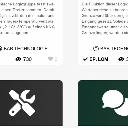
infache Logikgruppe fasst zwei
Die Funktion dieser Logik
n einen Text zusammen. Damit
Wertebereiche zu begren
öglich, z.B. den minimalen und
Grenze wird über den gl
en Tages-Temperaturwert als
Eingang gesetzt. Solage 
B. „21°C/13°C“) auf einen KNX-
Eingangswerte unter dies
sor auszugeben....
Grenze liegen, werden sie
BAB TECHNOLOGIE
BAB TECHN
730
2
EP
,
LOM