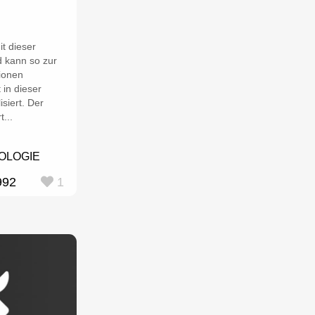
t dieser
d kann so zur
ionen
 in dieser
isiert. Der
...
OLOGIE
992
1