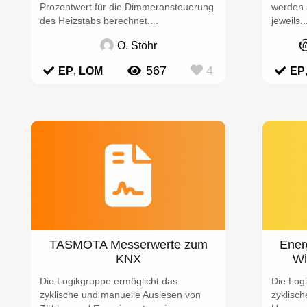
Prozentwert für die Dimmeransteuerung
werden 
des Heizstabs berechnet....
jeweils..
O. Stöhr
567
4
EP
,
LOM
EP
TASMOTA Messerwerte zum
Ener
KNX
Wi
Die Logikgruppe ermöglicht das
Die Log
zyklische und manuelle Auslesen von
zyklisc