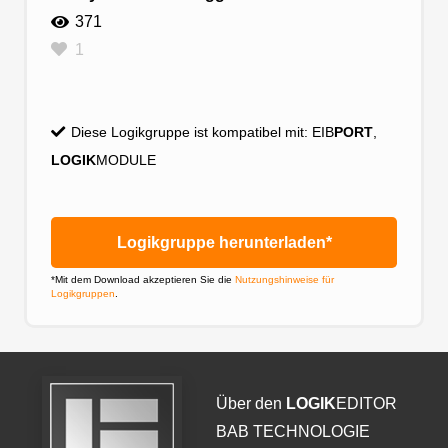
371
1
Diese Logikgruppe ist kompatibel mit:
EIB
PORT
,
LOGIK
MODULE
Logikgruppe herunterladen*
*Mit dem Download akzeptieren Sie die
Nutzungshinweise für
Logikgruppen
.
Über den
LOGIK
EDITOR
BAB TECHNOLOGIE