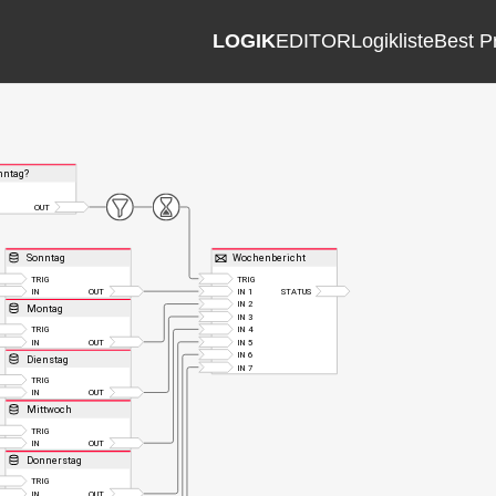
LOGIK
EDITOR
Logikliste
Best P