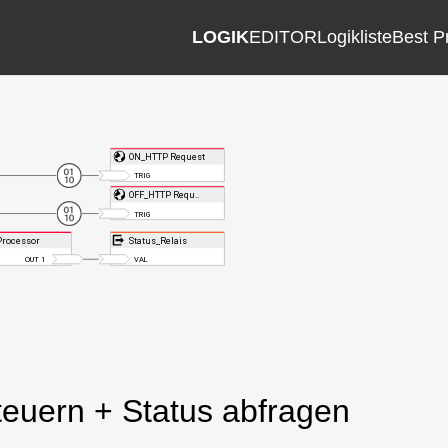
LOGIK
EDITOR
Logikliste
Best P
teuern + Status abfragen