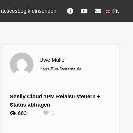
ractices
Logik einsenden
EN
Uwe Müller
Haus-Bus-Systeme.de
Shelly Cloud 1PM Relais0 steuern +
Status abfragen
663
0