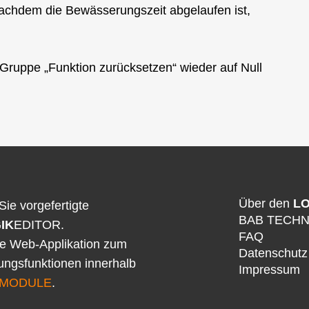
Nachdem die Bewässerungszeit abgelaufen ist,
er Gruppe „Funktion zurücksetzen“ wieder auf Null
Über den
LO
Sie vorgefertigte
BAB TECH
IK
EDITOR.
FAQ
ne Web-Applikation zum
Datenschutz
rungsfunktionen innerhalb
Impressum
MODULE
.