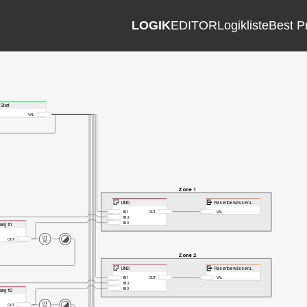
LOGIK
EDITOR
Logikliste
Best P