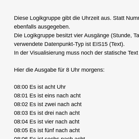
Diese Logikgruppe gibt die Uhrzeit aus. Statt Num
ebenfalls ausgegeben.
Die Logikgruppe besitzt vier Ausgänge (Stunde, T
verwendete Datenpunkt-Typ ist EIS15 (Text).
In der Visualisierung muss noch der statische Text
Hier die Ausgabe für 8 Uhr morgens:
08:00 Es ist acht Uhr
08:01 Es ist eins nach acht
08:02 Es ist zwei nach acht
08:03 Es ist drei nach acht
08:04 Es ist vier nach acht
08:05 Es ist fünf nach acht
08:06 Es ist sechs nach acht