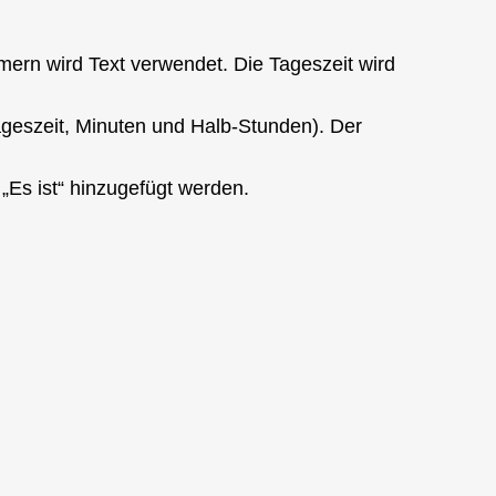
mern wird Text verwendet. Die Tageszeit wird
ageszeit, Minuten und Halb-Stunden). Der
 „Es ist“ hinzugefügt werden.