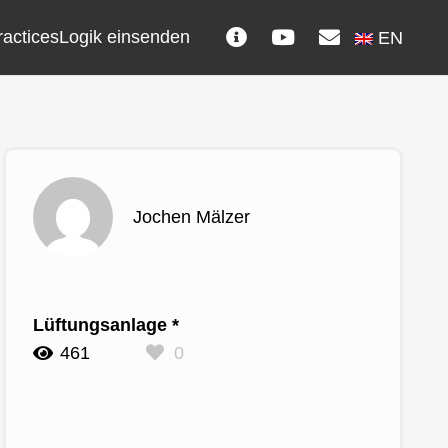
ractices
Logik einsenden
EN
Jochen Mälzer
Lüftungsanlage *
461
0