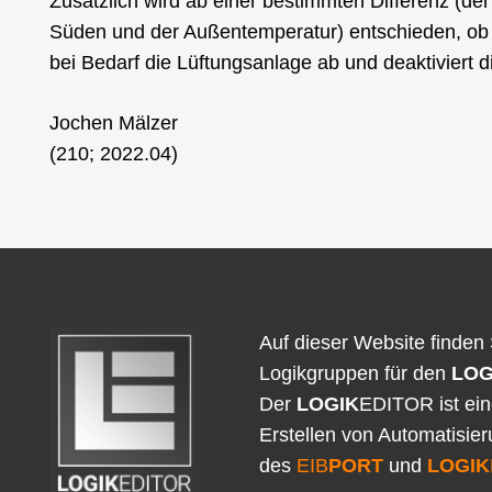
Zusätzlich wird ab einer bestimmten Differenz (de
Süden und der Außentemperatur) entschieden, ob e
bei Bedarf die Lüftungsanlage ab und deaktiviert d
Jochen Mälzer
(210; 2022.04)
Auf dieser Website finden 
Logikgruppen für den
LOG
Der
LOGIK
EDITOR ist ei
Erstellen von Automatisie
des
EIB
PORT
und
LOGIK