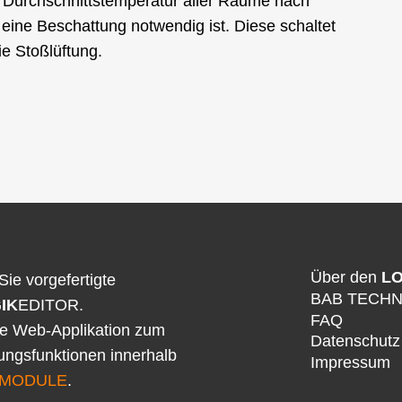
r Durchschnittstemperatur aller Räume nach
ine Beschattung notwendig ist. Diese schaltet
ie Stoßlüftung.
Über den
LO
Sie vorgefertigte
BAB TECH
IK
EDITOR.
FAQ
ne Web-Applikation zum
Datenschutz
rungsfunktionen innerhalb
Impressum
MODULE
.