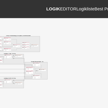
LOGIK
EDITOR
Logikliste
Best P