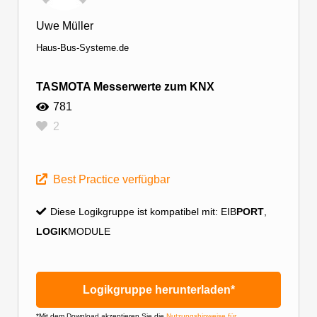
Uwe Müller
Haus-Bus-Systeme.de
TASMOTA Messerwerte zum KNX
781
2
Best Practice verfügbar
Diese Logikgruppe ist kompatibel mit:
EIB
PORT
,
LOGIK
MODULE
Logikgruppe herunterladen*
*Mit dem Download akzeptieren Sie die
Nutzungshinweise für