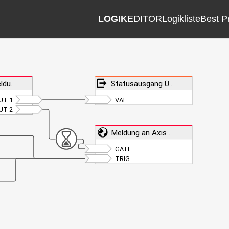
LOGIK
EDITOR
Logikliste
Best P