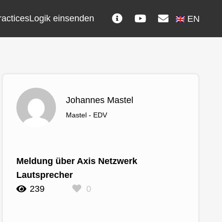
ractices
Logik einsenden
EN
Johannes Mastel
Mastel - EDV
Meldung über Axis Netzwerk
Lautsprecher
239
0